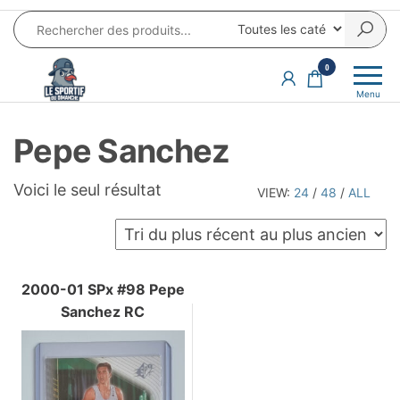
Aller
au
contenu
LE SPORTIF
Cartes
0
et
DU
Menu
produits
DIMANCHE®
dérivés
Pepe Sanchez
autour
du
sport et
Voici le seul résultat
VIEW:
24
/
48
/
ALL
de la
pop
culture
2000-01 SPx #98 Pepe
Sanchez RC