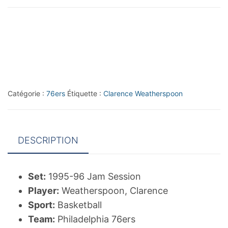
1995-
96
Jam
Session
#81
Clarence
Catégorie :
76ers
Étiquette :
Clarence Weatherspoon
Weatherspoon
DESCRIPTION
Set:
1995-96 Jam Session
Player:
Weatherspoon, Clarence
Sport:
Basketball
Team:
Philadelphia 76ers