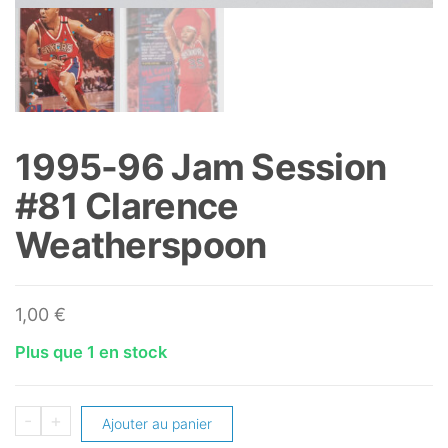
1995-96 Jam Session
#81 Clarence
Weatherspoon
1,00
€
Plus que 1 en stock
quantité
-
+
Ajouter au panier
de