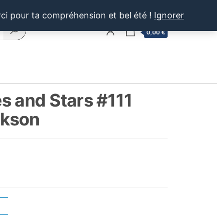
rci pour ta compréhension et bel été !
Ignorer
0
0,00 €
s and Stars #111
ckson