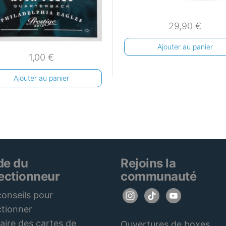
29,90
€
Ajouter au panier
1,00
€
Ajouter au panier
de du
Rejoins la
lectionneur
communauté
onseils pour
ctionner
aire des cartes de
Ouvertures de boxes,