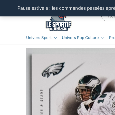
Aller
Pause estivale : les commandes passées après
au
contenu
LE SPORTIF
Cartes
Univers Sport
Univers Pop Culture
Pr
et
DU
produits
DIMANCHE®
dérivés
autour
du
sport et
de la
pop
culture