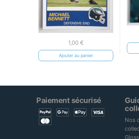
1,00
€
Ajouter au panier
Paiement sécurisé
Gui
col
Nos c
colle
Gloss