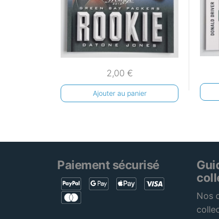
2,00
€
Ajouter au panier
Paiement sécurisé
Gui
col
Nos c
colle