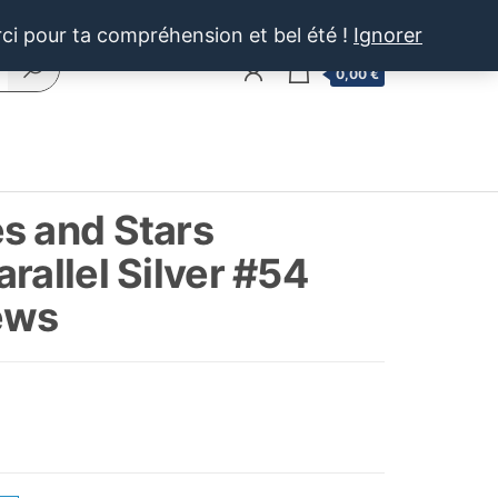
rci pour ta compréhension et bel été !
Ignorer
0
0,00 €
s and Stars
rallel Silver #54
ews