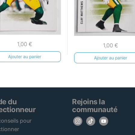
1,00
€
1,00
€
Ajouter au panier
Ajouter au panier
de du
Rejoins la
lectionneur
communauté
onseils pour
ctionner