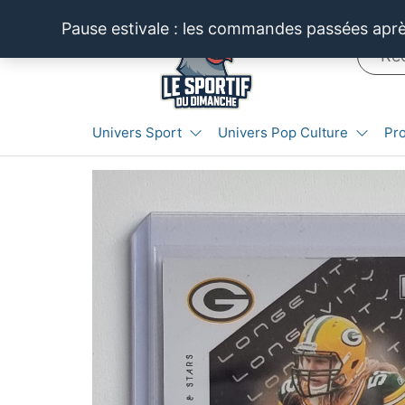
Aller
Pause estivale : les commandes passées après
au
contenu
LE SPORTIF
Cartes
Univers Sport
Univers Pop Culture
Pr
et
DU
produits
DIMANCHE®
dérivés
autour
du
sport et
de la
pop
culture