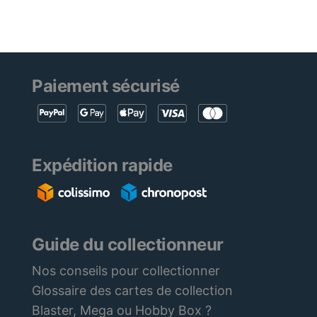
Paiement sécurisé
Expédition rapide
Guide du collectionneur
Nos conseils pour collectionner
Glossaire des cartes de collection
Blaster, Mega ou Hobby Box ?