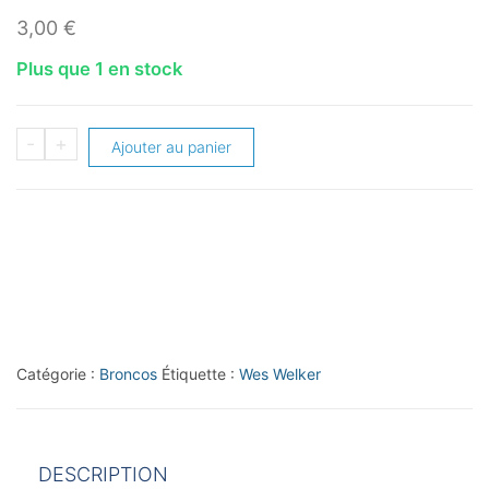
3,00
€
Plus que 1 en stock
quantité
-
+
Ajouter au panier
de
2014
Bowman
Die
Cut
#29
Wes
Catégorie :
Broncos
Étiquette :
Wes Welker
Welker
DESCRIPTION