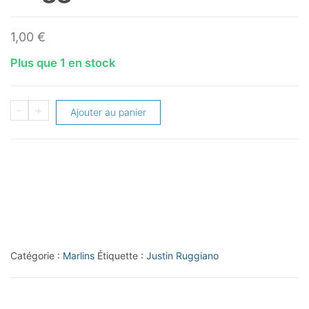
1,00
€
Plus que 1 en stock
quantité
-
+
Ajouter au panier
de
2014
Topps
#271
Justin
Ruggiano
Catégorie :
Marlins
Étiquette :
Justin Ruggiano