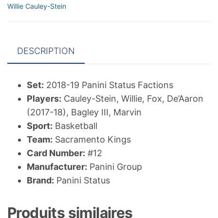
Marvin
Willie Cauley-Stein
Bagley
III/De'Aaron
Fox/Willie
DESCRIPTION
Cauley-
Stein
Set:
2018-19 Panini Status Factions
Players:
Cauley-Stein, Willie, Fox, De’Aaron
(2017-18), Bagley III, Marvin
Sport:
Basketball
Team:
Sacramento Kings
Card Number:
#12
Manufacturer:
Panini Group
Brand:
Panini Status
Produits similaires