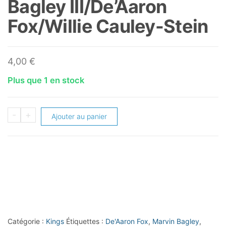
Bagley III/De’Aaron
Fox/Willie Cauley-Stein
4,00
€
Plus que 1 en stock
quantité
-
+
Ajouter au panier
de
2018-
19
Panini
Status
Factions
#12
Catégorie :
Kings
Étiquettes :
De'Aaron Fox
,
Marvin Bagley
,