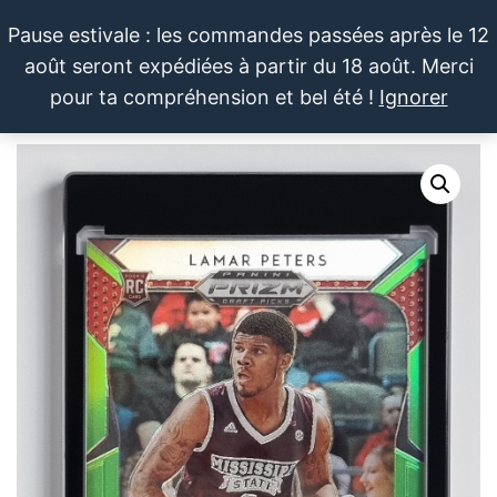
Aller
Pause estivale : les commandes passées après le 12
au
août seront expédiées à partir du 18 août. Merci
contenu
LE SPORTIF
Cartes
0
pour ta compréhension et bel été !
Ignorer
et
DU
Menu
produits
DIMANCHE®
dérivés
autour
du
sport et
de la
pop
culture