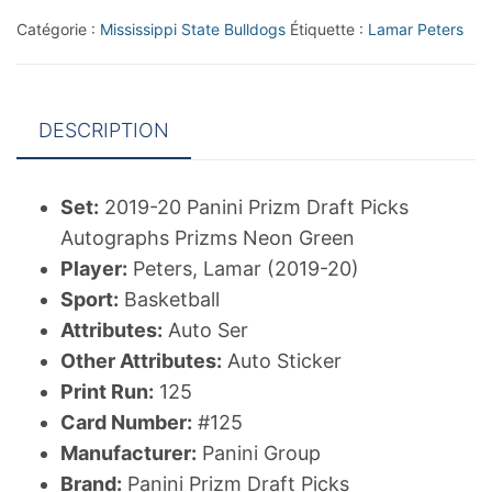
Picks
Catégorie :
Mississippi State Bulldogs
Étiquette :
Lamar Peters
Autographs
Prizms
Neon
DESCRIPTION
Green
#125
Lamar
Set:
2019-20 Panini Prizm Draft Picks
Peters/125
Autographs Prizms Neon Green
Player:
Peters, Lamar (2019-20)
Sport:
Basketball
Attributes:
Auto Ser
Other Attributes:
Auto Sticker
Print Run:
125
Card Number:
#125
Manufacturer:
Panini Group
Brand:
Panini Prizm Draft Picks