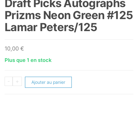
Draft Picks Autographs
Prizms Neon Green #125
Lamar Peters/125
10,00
€
Plus que 1 en stock
quantité
-
+
Ajouter au panier
de
2019-
20
Panini
Prizm
Draft