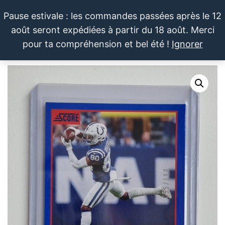
Aller
Pause estivale : les commandes passées après le 12
au
août seront expédiées à partir du 18 août. Merci
contenu
LE SPORTIF
Cartes
0
pour ta compréhension et bel été !
Ignorer
et
DU
Menu
produits
DIMANCHE®
dérivés
autour
du
sport et
de la
pop
culture