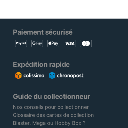
Paiement sécurisé
Expédition rapide
Guide du collectionneur
Nos conseils pour collectionner
Glossaire des cartes de collection
Blaster, Mega ou Hobby Box ?