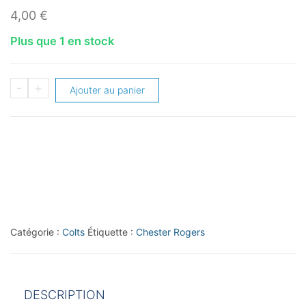
4,00
€
Plus que 1 en stock
quantité
-
+
Ajouter au panier
de
2019
Score
Showcase
#59
Chester
Rogers
Catégorie :
Colts
Étiquette :
Chester Rogers
DESCRIPTION