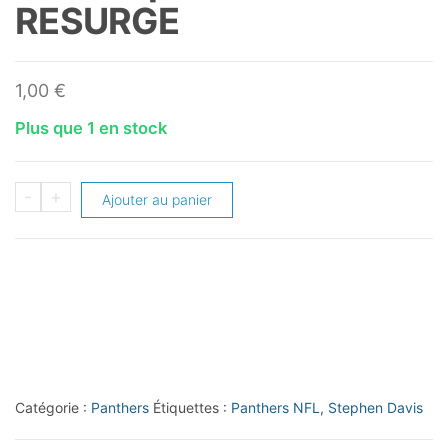
RESURGE
1,00
€
Plus que 1 en stock
quantité
-
+
Ajouter au panier
de
2023
Topps
Composite
#54
Stephen
Davis
Catégorie :
Panthers
Étiquettes :
Panthers NFL
,
Stephen Davis
RESURGE