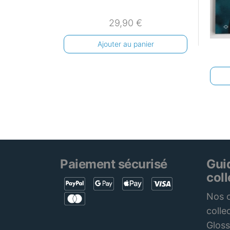
29,90
€
Ajouter au panier
Paiement sécurisé
Gui
col
Nos c
colle
Gloss