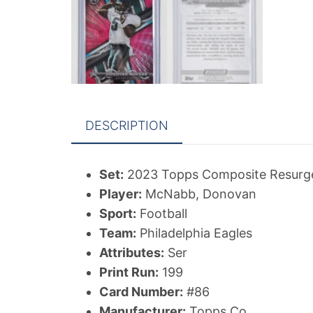
DESCRIPTION
Set:
2023 Topps Composite Resurg
Player:
McNabb, Donovan
Sport:
Football
Team:
Philadelphia Eagles
Attributes:
Ser
Print Run:
199
Card Number:
#86
Manufacturer:
Topps Co.