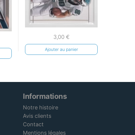
3,00
€
Ajouter au panier
Informations
Notre histoire
Avis clients
Contact
Mentions légales