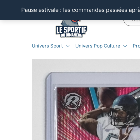
Aller
Pause estivale : les commandes passées après
au
contenu
LE SPORTIF
Cartes
Univers Sport
Univers Pop Culture
Pr
et
DU
produits
DIMANCHE®
dérivés
autour
du
sport et
de la
pop
culture