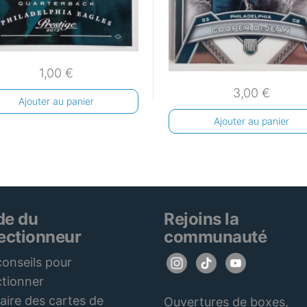
1,00
€
3,00
€
Ajouter au panier
Ajouter au panier
de du
Rejoins la
lectionneur
communauté
onseils pour
ctionner
aire des cartes de
Ouvertures de boxes,