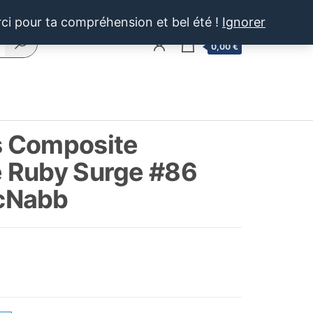
rci pour ta compréhension et bel été !
Ignorer
0
0,00 €
 Composite
 Ruby Surge #86
cNabb