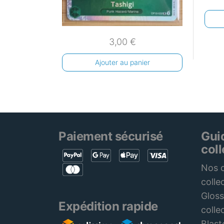
3,00
€
Ajouter au panier
Paiement sécurisé
Gui
col
Nos c
colle
Gloss
Expédition rapide
colle
Blast