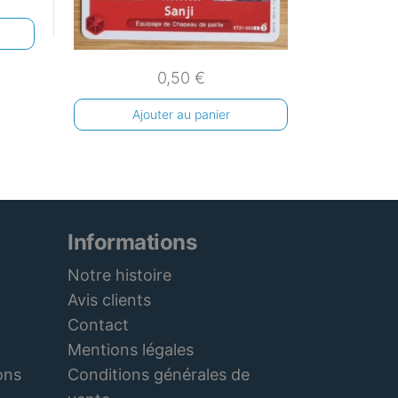
0,50
€
Ajouter au panier
Informations
Notre histoire
Avis clients
Contact
Mentions légales
Conditions générales de
ons