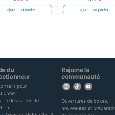
Ajouter au panier
Ajouter au panier
de du
Rejoins la
lectionneur
communauté
onseils pour
ctionner
aire des cartes de
Ouvertures de boxes,
ction
nouveautés et préparati
er, Mega ou Hobby Box ?