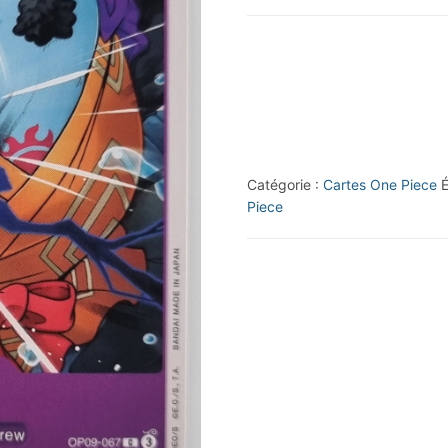
2024
Bandai
One
Piece
#OP09-
067
Catégorie :
Cartes One Piece
É
C
Piece