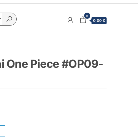
0
0,00 €
i One Piece #OP09-