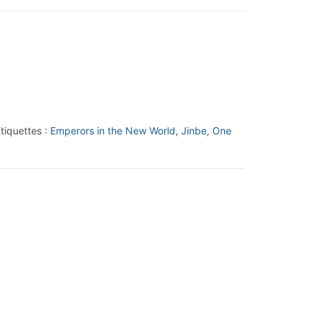
tiquettes :
Emperors in the New World
,
Jinbe
,
One