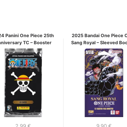
4 Panini One Piece 25th
2025 Bandai One Piece 
niversary TC – Booster
Sang Royal – Sleeved Bo
2,99
€
9,90
€