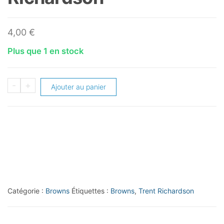
4,00
€
Plus que 1 en stock
quantité
-
+
Ajouter au panier
de
2013
Prestige
Extra
Points
Purple
#49
Catégorie :
Browns
Étiquettes :
Browns
,
Trent Richardson
Trent
Richardson