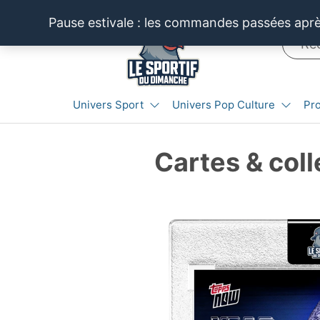
Pause estivale : les commandes passées après
LE SPORTIF
Cartes
Univers Sport
Univers Pop Culture
Pr
et
DU
produits
DIMANCHE®
dérivés
Cartes & coll
autour
du
sport et
de la
pop
culture