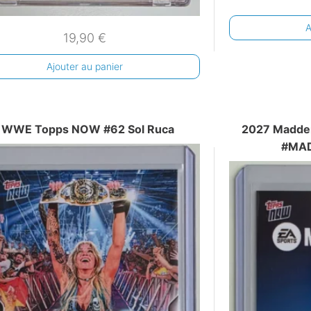
A
19,90
€
Ajouter au panier
 WWE Topps NOW #62 Sol Ruca
2027 Madde
#MAD