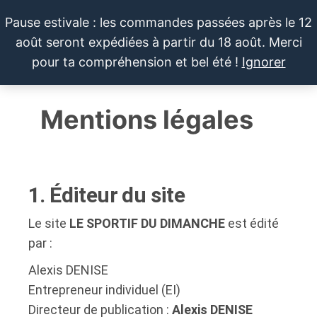
Pause estivale : les commandes passées après le 12
août seront expédiées à partir du 18 août. Merci
LE SPORTIF
Cartes
0
pour ta compréhension et bel été !
Ignorer
et
DU
Menu
produits
DIMANCHE®
dérivés
Mentions légales
autour
du
sport et
de la
pop
1. Éditeur du site
culture
Le site
LE SPORTIF DU DIMANCHE
est édité
par :
Alexis DENISE
Entrepreneur individuel (EI)
Directeur de publication :
Alexis DENISE