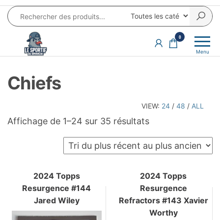
Aller
au
contenu
LE SPORTIF
Cartes
0
et
DU
Menu
produits
DIMANCHE®
dérivés
Chiefs
autour
du
sport et
VIEW:
24
/
48
/
ALL
de la
Trié
Affichage de 1–24 sur 35 résultats
pop
du
culture
plus
récent
au
2024 Topps
2024 Topps
Resurgence #144
Resurgence
plus
Jared Wiley
Refractors #143 Xavier
ancien
Worthy