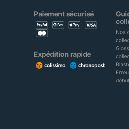
Paiement sécurisé
Gui
col
Nos c
colle
Gloss
Expédition rapide
colle
Blast
Erreu
débu