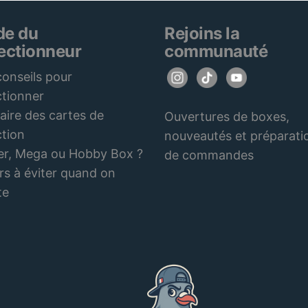
de du
Rejoins la
lectionneur
communauté
onseils pour
ctionner
aire des cartes de
Ouvertures de boxes,
ction
nouveautés et préparati
er, Mega ou Hobby Box ?
de commandes
rs à éviter quand on
te