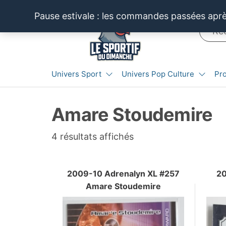
Aller
Pause estivale : les commandes passées après
au
contenu
LE SPORTIF
Cartes
Univers Sport
Univers Pop Culture
Pr
et
DU
produits
DIMANCHE®
dérivés
Amare Stoudemire
autour
du
sport et
Trié
4 résultats affichés
de la
du
pop
plus
culture
2009-10 Adrenalyn XL #257
20
récent
Amare Stoudemire
au
plus
ancien