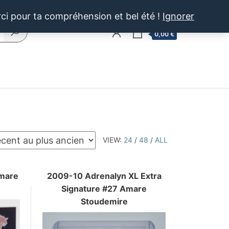
rci pour ta compréhension et bel été !
Ignorer
0
0,00 €
VIEW:
24
/
48
/
ALL
Amare
2009-10 Adrenalyn XL Extra
Signature #27 Amare
Stoudemire