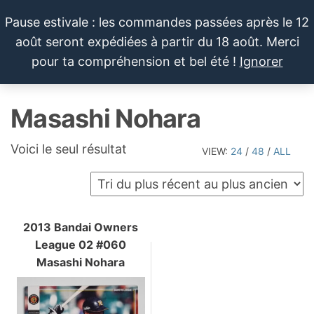
Aller
Pause estivale : les commandes passées après le 12
au
août seront expédiées à partir du 18 août. Merci
contenu
LE SPORTIF
Cartes
0
pour ta compréhension et bel été !
Ignorer
et
DU
Menu
produits
DIMANCHE®
dérivés
Masashi Nohara
autour
du
sport et
Voici le seul résultat
VIEW:
24
/
48
/
ALL
de la
pop
culture
2013 Bandai Owners
League 02 #060
Masashi Nohara