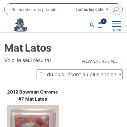
Aller
au
contenu
LE SPORTIF
Cartes
0
et
DU
Menu
produits
DIMANCHE®
dérivés
Mat Latos
autour
du
sport et
Voici le seul résultat
VIEW:
24
/
48
/
ALL
de la
pop
culture
2012 Bowman Chrome
#7 Mat Latos