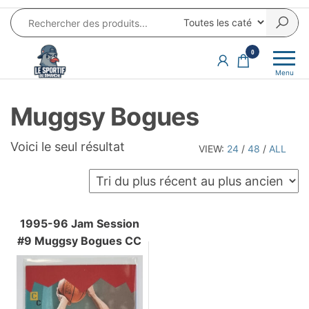
Aller
au
contenu
LE SPORTIF
Cartes
0
et
DU
Menu
produits
DIMANCHE®
dérivés
Muggsy Bogues
autour
du
sport et
Voici le seul résultat
VIEW:
24
/
48
/
ALL
de la
pop
culture
1995-96 Jam Session
#9 Muggsy Bogues CC