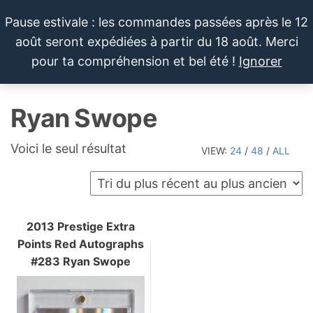
Aller
Pause estivale : les commandes passées après le 12
au
août seront expédiées à partir du 18 août. Merci
contenu
LE SPORTIF
Cartes
0
pour ta compréhension et bel été !
Ignorer
et
DU
Menu
produits
DIMANCHE®
dérivés
Ryan Swope
autour
du
sport et
Voici le seul résultat
VIEW:
24
/
48
/
ALL
de la
pop
culture
2013 Prestige Extra
Points Red Autographs
#283 Ryan Swope