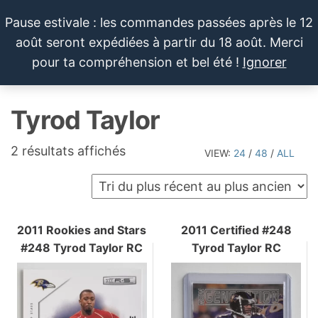
Aller
Pause estivale : les commandes passées après le 12
au
août seront expédiées à partir du 18 août. Merci
contenu
LE SPORTIF
Cartes
0
pour ta compréhension et bel été !
Ignorer
et
DU
Menu
produits
DIMANCHE®
dérivés
Tyrod Taylor
autour
du
sport et
Trié
2 résultats affichés
VIEW:
24
/
48
/
ALL
de la
du
pop
plus
culture
récent
au
2011 Rookies and Stars
2011 Certified #248
#248 Tyrod Taylor RC
Tyrod Taylor RC
plus
ancien