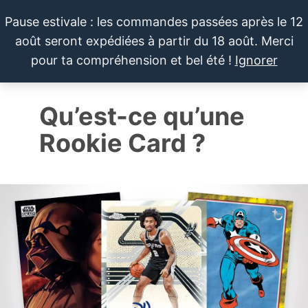
Pause estivale : les commandes passées après le 12
août seront expédiées à partir du 18 août. Merci
LE SPORTIF
Cartes
0
pour ta compréhension et bel été !
Ignorer
et
DU
Menu
produits
DIMANCHE®
dérivés
Qu’est-ce qu’une
autour
du
Rookie Card ?
sport et
de la
pop
culture