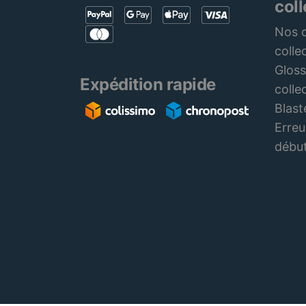
col
Nos c
colle
Gloss
Expédition rapide
colle
Blast
Erreu
débu