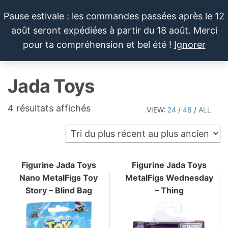
Aller
Pause estivale : les commandes passées après le 12
au
août seront expédiées à partir du 18 août. Merci
contenu
LE SPORTIF
Cartes
0
pour ta compréhension et bel été !
Ignorer
et
DU
Menu
produits
DIMANCHE®
dérivés
Jada Toys
autour
du
sport et
Trié
4 résultats affichés
VIEW:
24
/
48
/
ALL
de la
du
pop
plus
culture
récent
au
Figurine Jada Toys
Figurine Jada Toys
Nano MetalFigs Toy
MetalFigs Wednesday
plus
Story – Blind Bag
– Thing
ancien