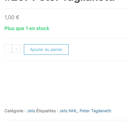
1,00
€
Plus que 1 en stock
quantité
-
+
Ajouter au panier
de
1989-
90
O-
Pee-
Chee
#297
Catégorie :
Jets
Étiquettes :
Jets NHL
,
Peter Taglianetti
Peter
Taglianetti