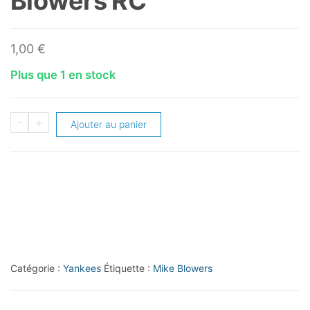
Blowers RC
1,00
€
Plus que 1 en stock
quantité
-
+
Ajouter au panier
de
1990
Score
#624
Mike
Blowers
RC
Catégorie :
Yankees
Étiquette :
Mike Blowers