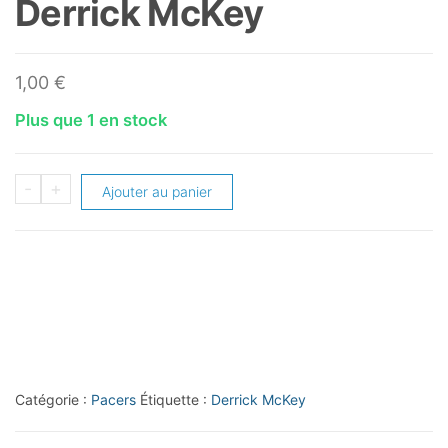
Derrick McKey
1,00
€
Plus que 1 en stock
quantité
-
+
Ajouter au panier
de
1993-
94
Topps
#325
Derrick
McKey
Catégorie :
Pacers
Étiquette :
Derrick McKey