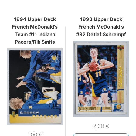
1994 Upper Deck
1993 Upper Deck
French McDonald’s
French McDonald’s
Team #11 Indiana
#32 Detlef Schrempf
Pacers/Rik Smits
2,00
€
1,00
€