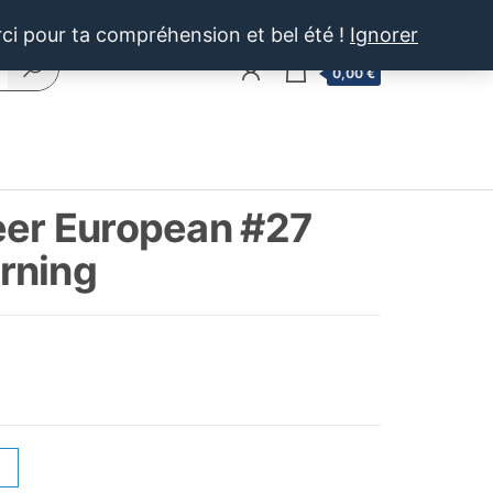
rci pour ta compréhension et bel été !
Ignorer
0
0,00 €
eer European #27
rning