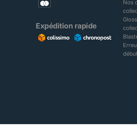
Nos c
colle
Gloss
Expédition rapide
colle
Blast
Erreu
débu