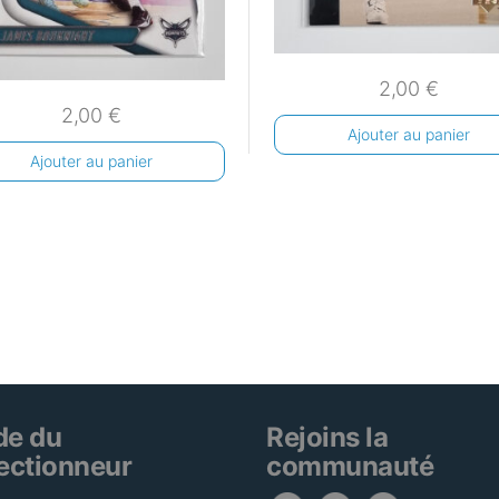
2,00
€
2,00
€
Ajouter au panier
Ajouter au panier
de du
Rejoins la
lectionneur
communauté