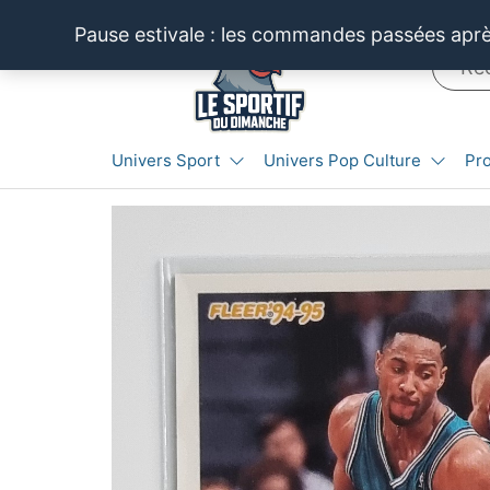
Aller
Pause estivale : les commandes passées après
au
contenu
LE SPORTIF
Cartes
Univers Sport
Univers Pop Culture
Pr
et
DU
produits
DIMANCHE®
dérivés
autour
du
sport et
de la
pop
culture