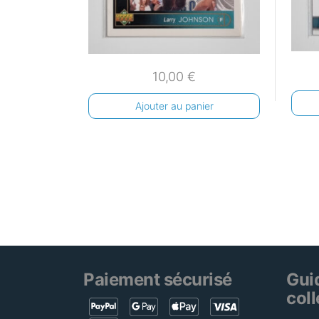
10,00
€
Ajouter au panier
Paiement sécurisé
Gui
col