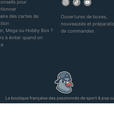
onseils pour
ctionner
aire des cartes de
Ouvertures de boxes,
ction
nouveautés et préparati
er, Mega ou Hobby Box ?
de commandes
rs à éviter quand on
te
La boutique française des passionnés de sport & pop cu
© 2026 LE SPORTIF DU DIMANCHE® • Tous droits réservés.