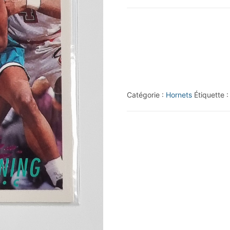
1994-
95
Fleer
European
#27
Alonzo
Catégorie :
Hornets
Étiquette 
Mourning