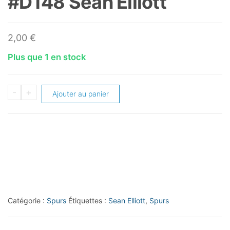
#D148 Sean Elliott
2,00
€
Plus que 1 en stock
quantité
-
+
Ajouter au panier
de
1994-
95
SP
Die
Cuts
#D148
Catégorie :
Spurs
Étiquettes :
Sean Elliott
,
Spurs
Sean
Elliott