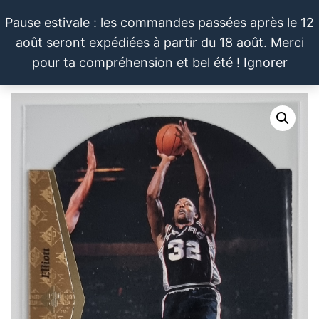
Aller
Pause estivale : les commandes passées après le 12
au
août seront expédiées à partir du 18 août. Merci
contenu
LE SPORTIF
Cartes
0
pour ta compréhension et bel été !
Ignorer
et
DU
Menu
produits
DIMANCHE®
dérivés
autour
du
sport et
de la
pop
culture