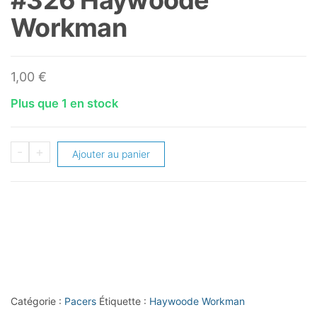
Workman
1,00
€
Plus que 1 en stock
quantité
-
+
Ajouter au panier
de
1994-
95
Upper
Deck
#326
Haywoode
Catégorie :
Pacers
Étiquette :
Haywoode Workman
Workman