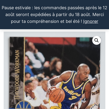
Aller
Pause estivale : les commandes passées après le 12
au
août seront expédiées à partir du 18 août. Merci
contenu
LE SPORTIF
Cartes
0
pour ta compréhension et bel été !
Ignorer
et
DU
Menu
produits
DIMANCHE®
dérivés
autour
du
sport et
de la
pop
culture