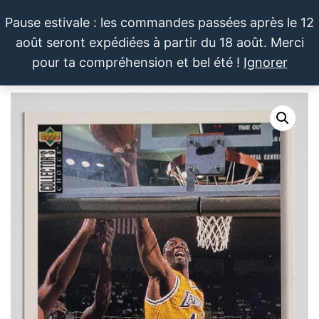
Aller
Pause estivale : les commandes passées après le 12
au
août seront expédiées à partir du 18 août. Merci
contenu
LE SPORTIF
Cartes
0
pour ta compréhension et bel été !
Ignorer
et
DU
Menu
produits
DIMANCHE®
dérivés
autour
du
sport et
de la
pop
culture