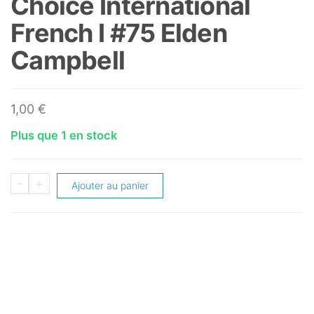
Choice International
French I #75 Elden
Campbell
1,00
€
Plus que 1 en stock
quantité
-
+
Ajouter au panier
de
1995-
96
Collector's
Choice
International