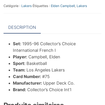
French
Catégorie :
Lakers
Étiquettes :
Elden Campbell
,
Lakers
I
#75
Elden
DESCRIPTION
Campbell
Set:
1995-96 Collector’s Choice
International French I
Player:
Campbell, Elden
Sport:
Basketball
Team:
Los Angeles Lakers
Card Number:
#75
Manufacturer:
Upper Deck Co.
Brand:
Collector’s Choice Int’l