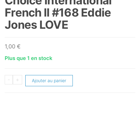
Choice International
French II #168 Eddie
Jones LOVE
1,00
€
Plus que 1 en stock
quantité
-
+
Ajouter au panier
de
1995-
96
Collector's
Choice
International