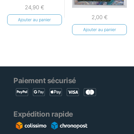
24,90
€
2,00
€
Ajouter au panier
Ajouter au panier
Paiement sécurisé
Expédition rapide