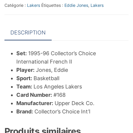
French
Catégorie :
Lakers
Étiquettes :
Eddie Jones
,
Lakers
II
#168
Eddie
DESCRIPTION
Jones
LOVE
Set:
1995-96 Collector’s Choice
International French II
Player:
Jones, Eddie
Sport:
Basketball
Team:
Los Angeles Lakers
Card Number:
#168
Manufacturer:
Upper Deck Co.
Brand:
Collector’s Choice Int’l
Produits similaires