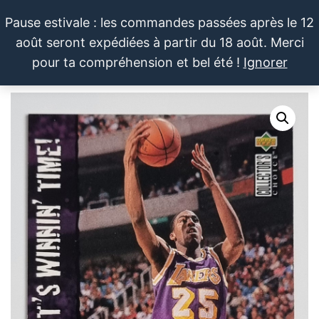
Aller
Pause estivale : les commandes passées après le 12
au
août seront expédiées à partir du 18 août. Merci
contenu
LE SPORTIF
Cartes
0
pour ta compréhension et bel été !
Ignorer
et
DU
Menu
produits
DIMANCHE®
dérivés
autour
du
sport et
de la
pop
culture