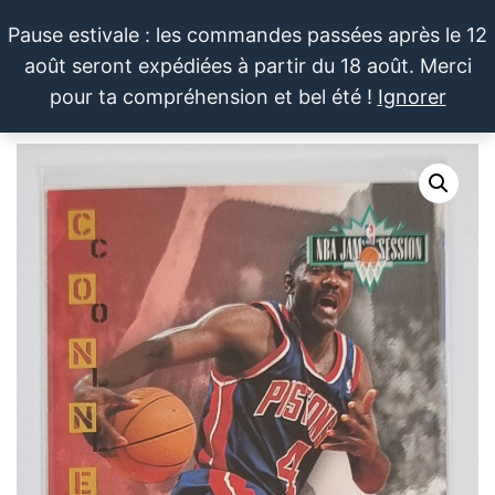
Aller
Pause estivale : les commandes passées après le 12
au
août seront expédiées à partir du 18 août. Merci
contenu
LE SPORTIF
Cartes
0
pour ta compréhension et bel été !
Ignorer
et
DU
Menu
produits
DIMANCHE®
dérivés
autour
du
sport et
de la
pop
culture