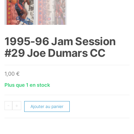
1995-96 Jam Session
#29 Joe Dumars CC
1,00
€
Plus que 1 en stock
quantité
-
+
Ajouter au panier
de
1995-
96