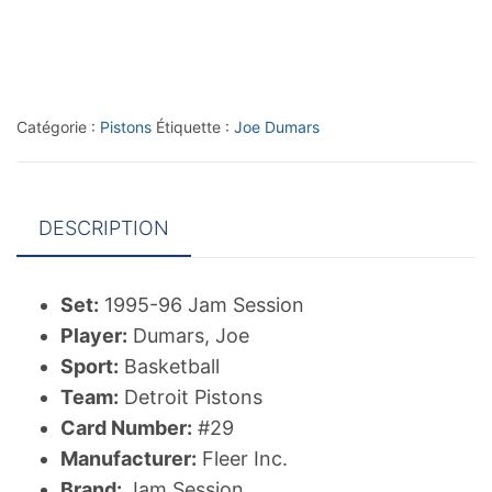
Jam
Session
#29
Joe
Catégorie :
Pistons
Étiquette :
Joe Dumars
Dumars
CC
DESCRIPTION
Set:
1995-96 Jam Session
Player:
Dumars, Joe
Sport:
Basketball
Team:
Detroit Pistons
Card Number:
#29
Manufacturer:
Fleer Inc.
Brand:
Jam Session