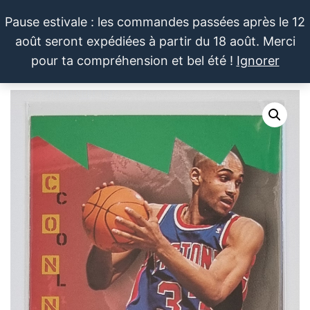
Aller
Pause estivale : les commandes passées après le 12
au
août seront expédiées à partir du 18 août. Merci
contenu
LE SPORTIF
Cartes
0
pour ta compréhension et bel été !
Ignorer
et
DU
Menu
produits
DIMANCHE®
dérivés
autour
du
sport et
de la
pop
culture