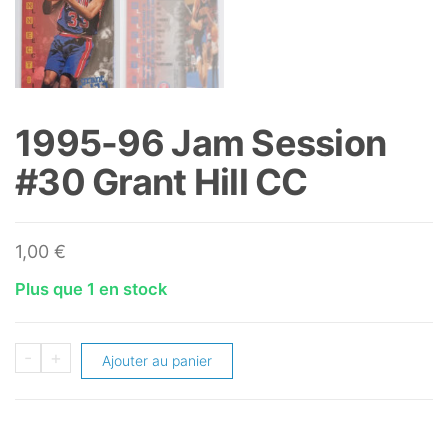
1995-96 Jam Session
#30 Grant Hill CC
1,00
€
Plus que 1 en stock
quantité
-
+
Ajouter au panier
de
1995-
96