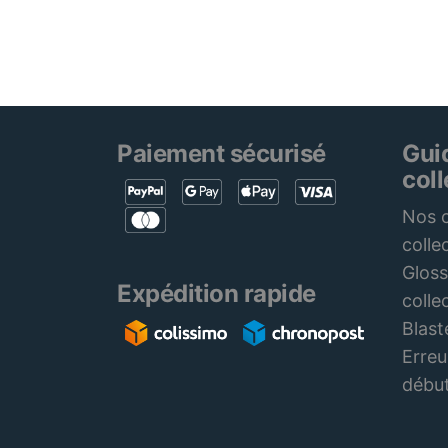
Paiement sécurisé
Gui
col
Nos c
colle
Gloss
Expédition rapide
colle
Blast
Erreu
débu