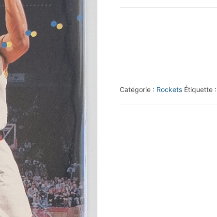
1995-
96
Jam
Session
#40
Robert
Catégorie :
Rockets
Étiquette 
Horry