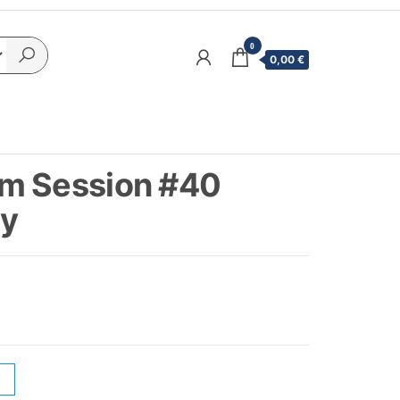
0
0,00 €
m Session #40
ry