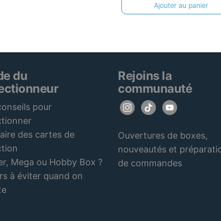
Ajouter au panier
de du
Rejoins la
lectionneur
communauté
onseils pour
ctionner
aire des cartes de
Ouvertures de boxes,
ction
nouveautés et préparati
er, Mega ou Hobby Box ?
de commandes
rs à éviter quand on
te