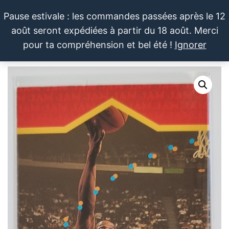
Aller
Pause estivale : les commandes passées après le 12
au
août seront expédiées à partir du 18 août. Merci
contenu
LE SPORTIF
Cartes
0
pour ta compréhension et bel été !
Ignorer
et
DU
Menu
produits
DIMANCHE®
dérivés
autour
du
sport et
de la
pop
culture