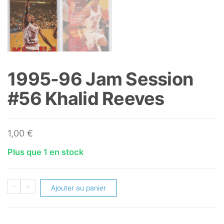
1995-96 Jam Session
#56 Khalid Reeves
1,00
€
Plus que 1 en stock
quantité
-
+
Ajouter au panier
de
1995-