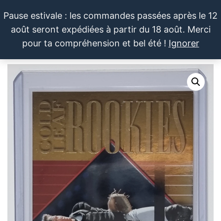
Aller
Pause estivale : les commandes passées après le 12
au
août seront expédiées à partir du 18 août. Merci
contenu
LE SPORTIF
Cartes
0
pour ta compréhension et bel été !
Ignorer
et
DU
Menu
produits
DIMANCHE®
dérivés
autour
du
sport et
de la
pop
culture