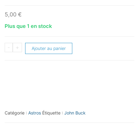
5,00
€
Plus que 1 en stock
quantité
-
+
Ajouter au panier
de
2002
Leaf
Gold
Rookies
#10
John
Catégorie :
Astros
Étiquette :
John Buck
Buck