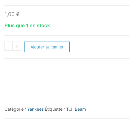
1,00
€
Plus que 1 en stock
quantité
-
+
Ajouter au panier
de
2006
Bowman
Draft
Gold
#41
T.J.
Catégorie :
Yankees
Étiquette :
T.J. Beam
Beam