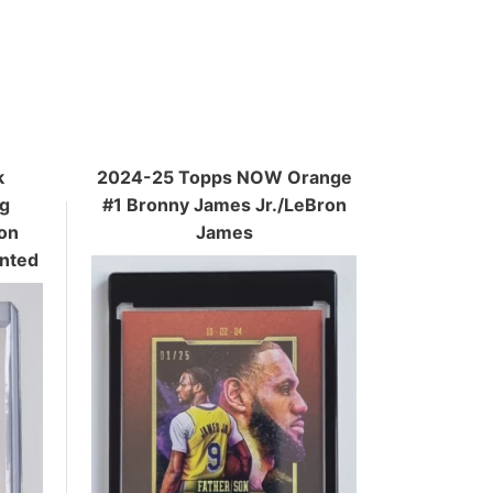
k
2024-25 Topps NOW Orange
g
#1 Bronny James Jr./LeBron
on
James
ented