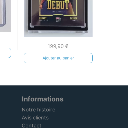
199,90
€
Ajouter au panier
Informations
Notre histoire
Avis clients
Contact