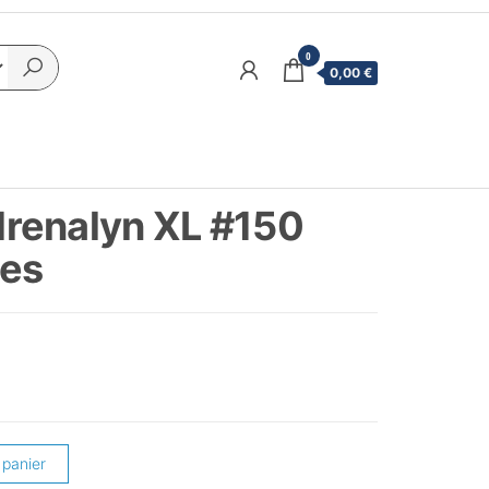
0
0,00 €
renalyn XL #150
es
 panier