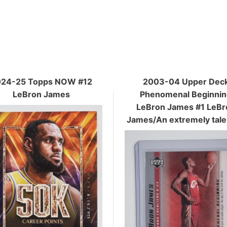
024-25 Topps NOW #12
2003-04 Upper Dec
LeBron James
Phenomenal Beginnin
LeBron James #1 LeBr
James/An extremely tal