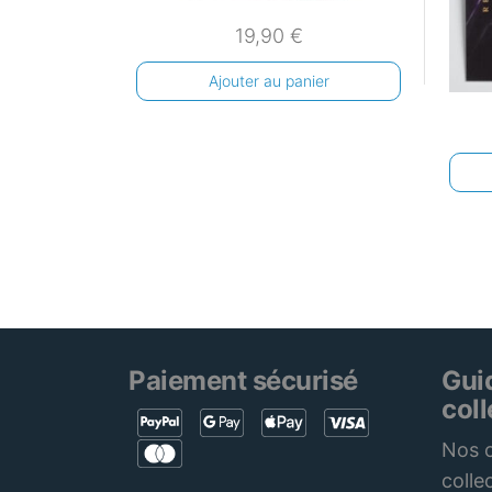
19,90
€
Ajouter au panier
Paiement sécurisé
Gui
col
Nos c
colle