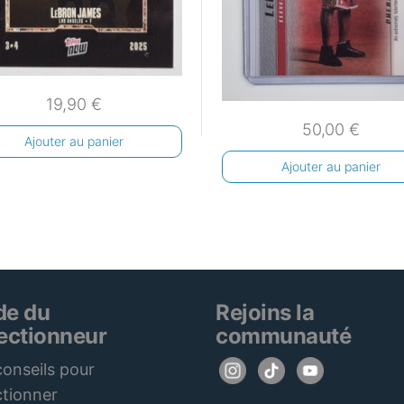
19,90
€
50,00
€
Ajouter au panier
Ajouter au panier
de du
Rejoins la
lectionneur
communauté
onseils pour
ctionner