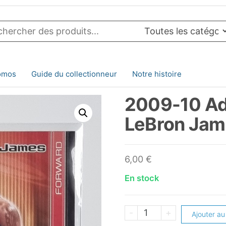
omos
Guide du collectionneur
Notre histoire
2009-10 Ad
LeBron Jam
6,00
€
En stock
quantité
-
+
Ajouter au
de