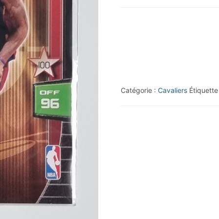
2009-
10
Adrenalyn
XL
#150
LeBron
Catégorie :
Cavaliers
Étiquette
James