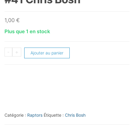
1,00
€
Plus que 1 en stock
quantité
-
+
Ajouter au panier
de
2009-
10
Adrenalyn
XL
#41
Chris
Catégorie :
Raptors
Étiquette :
Chris Bosh
Bosh