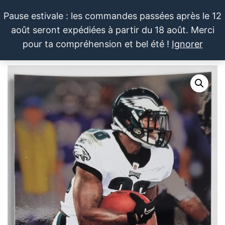
Aller
Pause estivale : les commandes passées après le 12
au
août seront expédiées à partir du 18 août. Merci
contenu
LE SPORTIF
Cartes
0
pour ta compréhension et bel été !
Ignorer
et
DU
Menu
produits
DIMANCHE®
dérivés
autour
du
sport et
de la
pop
culture