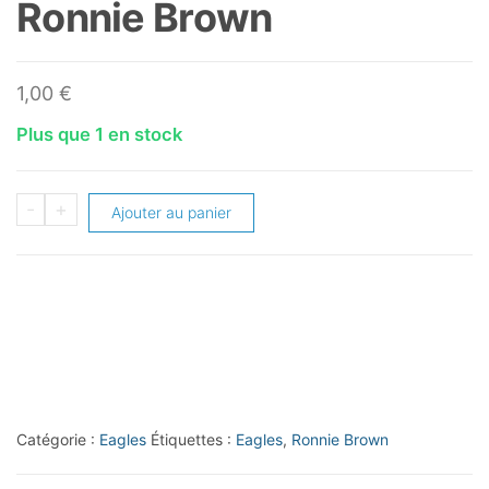
Ronnie Brown
1,00
€
Plus que 1 en stock
quantité
-
+
Ajouter au panier
de
2011
Certified
#81
Ronnie
Brown
Catégorie :
Eagles
Étiquettes :
Eagles
,
Ronnie Brown