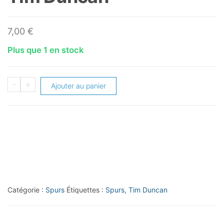
7,00
€
Plus que 1 en stock
quantité
-
+
Ajouter au panier
de
2012-
13
Absolute
#80
Tim
Duncan
Catégorie :
Spurs
Étiquettes :
Spurs
,
Tim Duncan