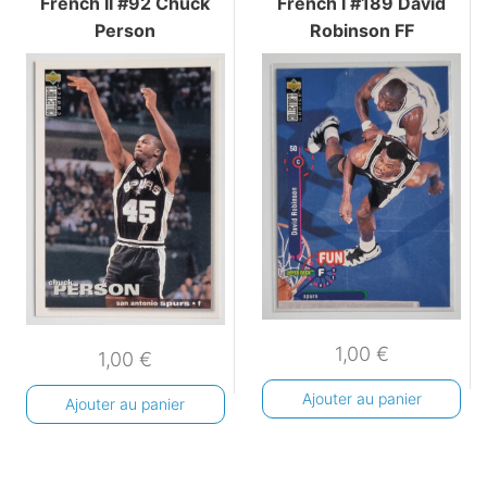
French II #92 Chuck
French I #189 David
Person
Robinson FF
1,00
€
1,00
€
Ajouter au panier
Ajouter au panier