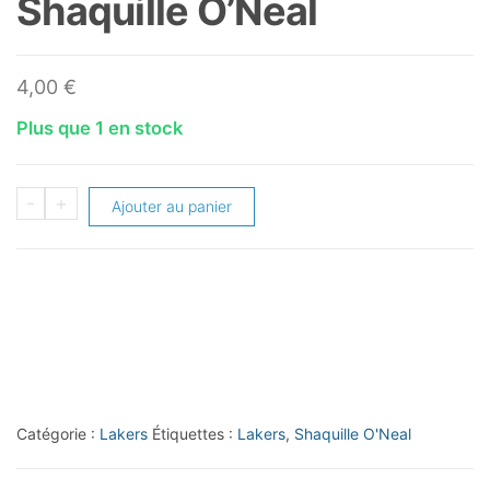
Shaquille O’Neal
4,00
€
Plus que 1 en stock
quantité
-
+
Ajouter au panier
de
2012-
13
Elite
#184
Shaquille
O'Neal
Catégorie :
Lakers
Étiquettes :
Lakers
,
Shaquille O'Neal