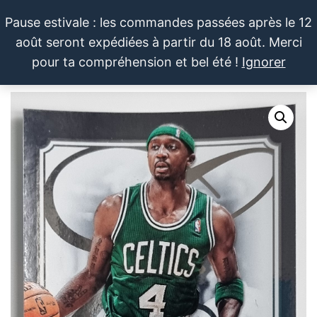
Aller
Pause estivale : les commandes passées après le 12
au
août seront expédiées à partir du 18 août. Merci
contenu
LE SPORTIF
Cartes
0
pour ta compréhension et bel été !
Ignorer
et
DU
Menu
produits
DIMANCHE®
dérivés
autour
du
sport et
de la
pop
culture