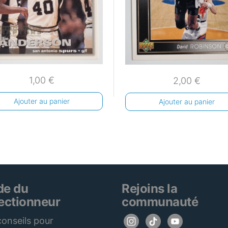
1,00
€
2,00
€
Ajouter au panier
Ajouter au panier
de du
Rejoins la
lectionneur
communauté
onseils pour