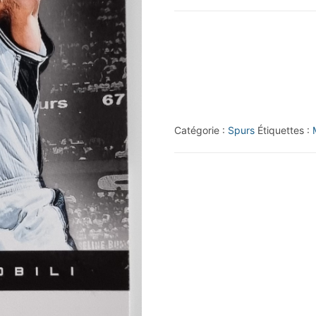
2012-
13
Prestige
#55
Manu
Ginobili
Catégorie :
Spurs
Étiquettes :