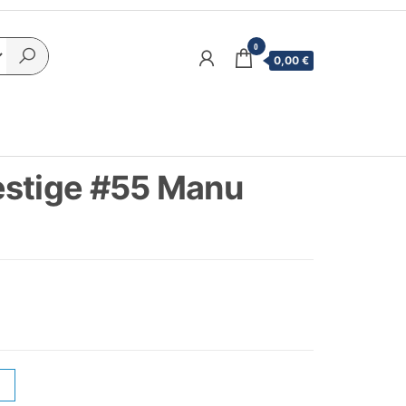
0
0,00 €
estige #55 Manu