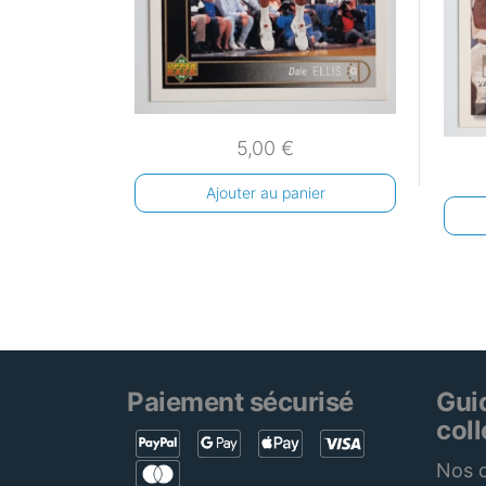
5,00
€
Ajouter au panier
Paiement sécurisé
Gui
col
Nos c