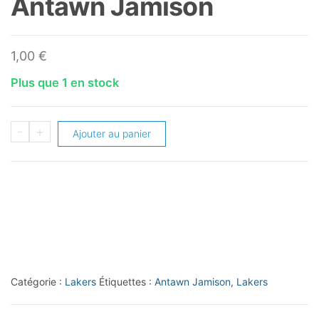
Antawn Jamison
1,00
€
Plus que 1 en stock
quantité
-
+
Ajouter au panier
de
2012-
13
Prestige
#80
Antawn
Jamison
Catégorie :
Lakers
Étiquettes :
Antawn Jamison
,
Lakers