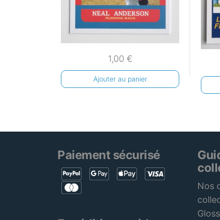
1,00
€
Ajouter au panier
Paiement sécurisé
Gui
col
Nos c
colle
Gloss