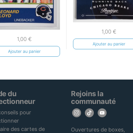
1,00
€
1,00
€
Ajouter au panier
Ajouter au panier
de du
Rejoins la
lectionneur
communauté
onseils pour
ctionner
aire des cartes de
Ouvertures de boxes,