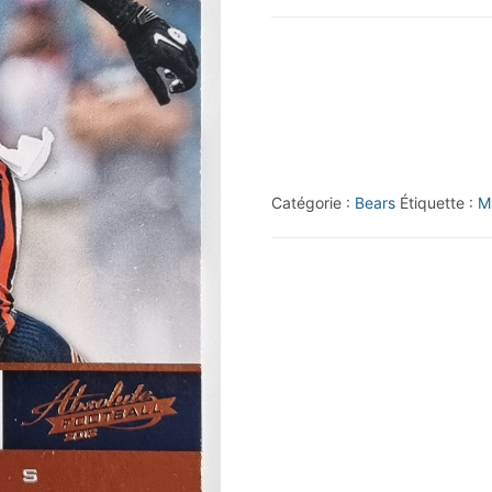
2012
Absolute
Retail
#52
Matt
Forte
Catégorie :
Bears
Étiquette :
M