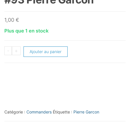
1,00
€
Plus que 1 en stock
quantité
-
+
Ajouter au panier
de
2012
Absolute
Retail
#93
Pierre
Garcon
Catégorie :
Commanders
Étiquette :
Pierre Garcon