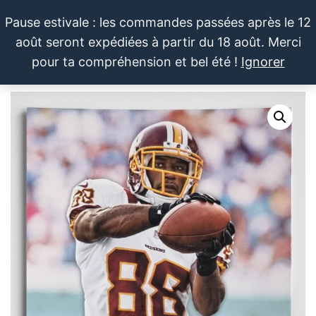
Aller
Pause estivale : les commandes passées après le 12
au
août seront expédiées à partir du 18 août. Merci
contenu
LE SPORTIF
Cartes
0
pour ta compréhension et bel été !
Ignorer
et
DU
Menu
produits
DIMANCHE®
dérivés
autour
du
sport et
de la
pop
culture