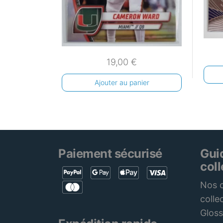
19,00
€
Ajouter au panier
Paiement sécurisé
Gui
col
Nos c
colle
Gloss