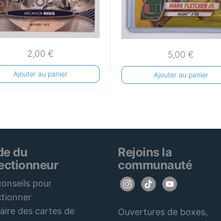
2,00
€
5,00
€
Ajouter au panier
Ajouter au panier
de du
Rejoins la
lectionneur
communauté
onseils pour
ctionner
aire des cartes de
Ouvertures de boxes,