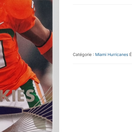
2012
Upper
Deck
#138
Sean
Spence
Catégorie :
Miami Hurricanes
É