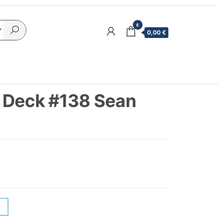
0
0,00 €
 Deck #138 Sean